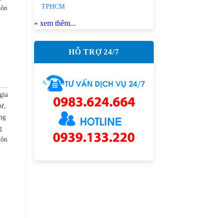
TPHCM
uôn
» xem thêm...
HỖ TRỢ 24/7
gia
cư,
ng
g
uôn