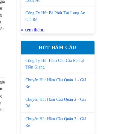
Long An
gia
cư,
Công Ty Hút Bể Phốt Tại Long An
g
Giá Rẻ
g
uôn
» xem thêm...
HÚT HẦM CẦU
Công Ty Hút Hầm Cầu Giá Rẻ Tại
Tiền Giang
Chuyên Hút Hầm Cầu Quận 1 - Giá
gia
Rẻ
cư,
g
Chuyên Hút Hầm Cầu Quận 2 - Giá
g
Rẻ
uôn
Chuyên Hút Hầm Cầu Quận 3 - Giá
Rẻ