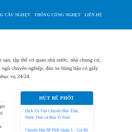
G CẦU NGHẸT
THÔNG CỐNG NGHẸT
LIÊN HỆ
 sạn, tập thể cơ quan nhà nước, nhà chung cư,
 ngũ chuyên nghiệp, dàn xe hùng hậu có giấy
hục vụ 24/24.
HÚT BỂ PHỐT
gia
Dịch Vụ Vận Chuyển Bùn Thải,
cư,
Nước Thải và Bùn Vi Sinh
e
Chuyên Hút Bể Phốt Quận 1 - Giá Rẻ