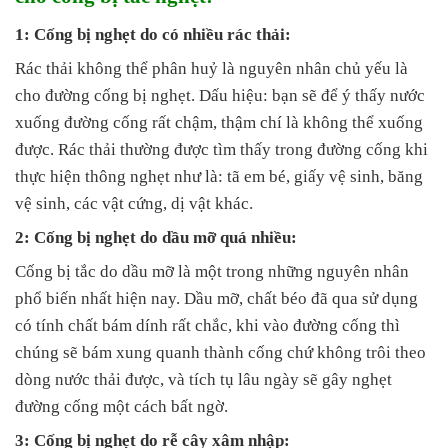
1: Cống bị nghẹt do có nhiều rác thải:
Rác thải không thể phân huỷ là nguyên nhân chủ yếu là
cho đường cống bị nghẹt. Dấu hiệu: bạn sẽ để ý thấy nước
xuống đường cống rất chậm, thậm chí là không thể xuống
được. Rác thải thường được tìm thấy trong đường cống khi
thực hiện thông nghẹt như là: tã em bé, giấy vệ sinh, băng
vệ sinh, các vật cứng, dị vật khác.
2: Cống bị nghẹt do dầu mỡ quá nhiều:
Cống bị tắc do dầu mỡ là một trong những nguyên nhân
phổ biến nhất hiện nay. Dầu mỡ, chất béo đã qua sử dụng
có tính chất bám dính rất chắc, khi vào đường cống thì
chúng sẽ bám xung quanh thành cống chứ không trôi theo
dòng nước thải được, và tích tụ lâu ngày sẽ gây nghẹt
đường cống một cách bất ngờ.
3: Cống bị nghẹt do rễ cây xâm nhập: