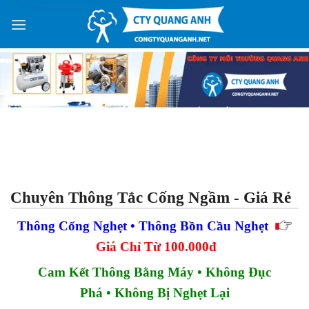
Skip
Lê Ngọc Diệp
to
SĐT 093xxxx342 vừa đăng ký
16 phút trước
content
Chuyên Thông Tắc Cống Ngầm - Giá Rẻ
Thông Cống Nghẹt • Thông Bồn Cầu Nghẹt
Giá Chỉ Từ 100.000đ
Cam Kết Thông Bằng Máy • Không Đục
Phá • Không Bị Nghẹt Lại