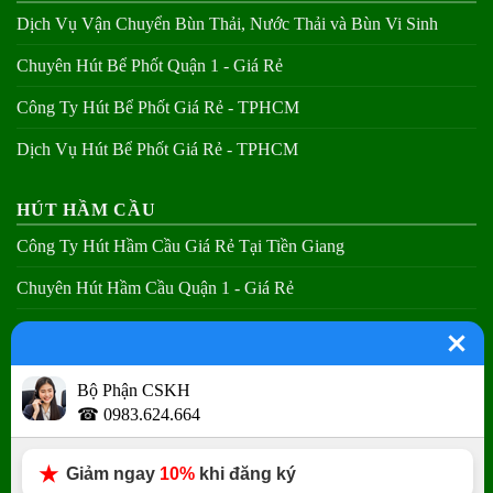
Dịch Vụ Vận Chuyển Bùn Thải, Nước Thải và Bùn Vi Sinh
Chuyên Hút Bể Phốt Quận 1 - Giá Rẻ
Công Ty Hút Bể Phốt Giá Rẻ - TPHCM
Dịch Vụ Hút Bể Phốt Giá Rẻ - TPHCM
HÚT HẦM CẦU
Công Ty Hút Hầm Cầu Giá Rẻ Tại Tiền Giang
Chuyên Hút Hầm Cầu Quận 1 - Giá Rẻ
Chuyên Hút Hầm Cầu Quận 2 - Giá Rẻ
Chuyên Hút Hầm Cầu Quận 3 - Giá Rẻ
Bộ Phận CSKH
☎ 0983.624.664
THÔNG CẦU NGHẸT
Thợ Thông Bồn Cầu Tại Các Quận - Giá Rẻ
Giảm ngay
10%
khi đăng ký